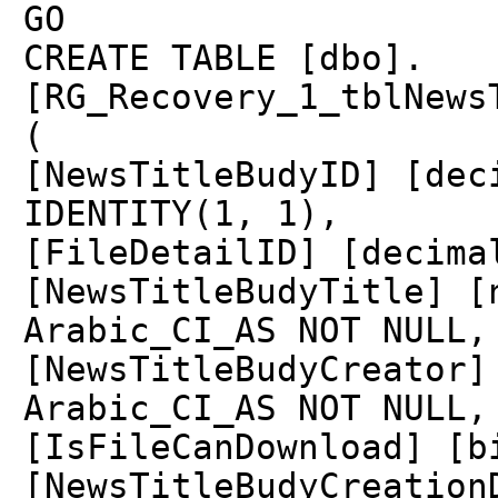
GO
CREATE TABLE [dbo].
[RG_Recovery_1_tblNews
(
[NewsTitleBudyID] [dec
IDENTITY(1, 1),
[FileDetailID] [decima
[NewsTitleBudyTitle] [
Arabic_CI_AS NOT NULL,
[NewsTitleBudyCreator]
Arabic_CI_AS NOT NULL,
[IsFileCanDownload] [b
[NewsTitleBudyCreation