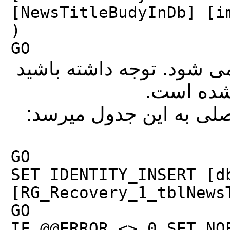
[NewsTitleBudyInDb] [i
)
GO
می شود. توجه داشته باشید
ل شده است
اصلی به این جدول میرسد
GO
SET IDENTITY_INSERT [d
[RG_Recovery_1_tblNews
GO
IF @@ERROR <> 0 SET NO