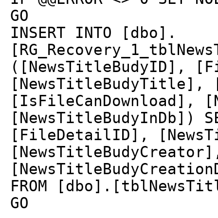
GO
INSERT INTO [dbo].
[RG_Recovery_1_tblNews
([NewsTitleBudyID], [F
[NewsTitleBudyTitle], 
[IsFileCanDownload], [
[NewsTitleBudyInDb]) S
[FileDetailID], [NewsT
[NewsTitleBudyCreator]
[NewsTitleBudyCreation
FROM [dbo].[tblNewsTit
GO