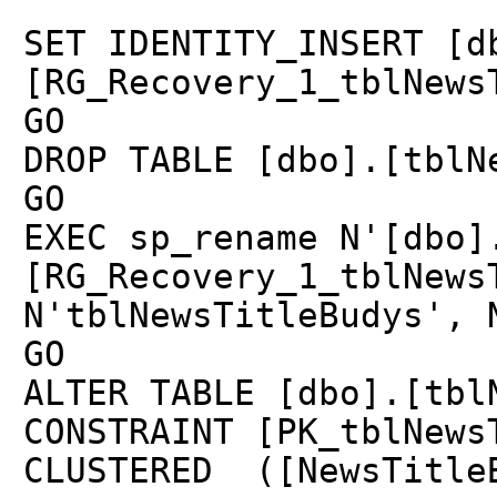
SET IDENTITY_INSERT [d
[RG_Recovery_1_tblNews
GO
DROP TABLE [dbo].[tblN
GO
EXEC sp_rename N'[dbo]
[RG_Recovery_1_tblNews
N'tblNewsTitleBudys', 
GO
ALTER TABLE [dbo].[tbl
CONSTRAINT [PK_tblNews
CLUSTERED ([NewsTitle